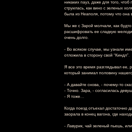
никаких пауз, даже для того, чтоб
струилась, как вино с зеленых хо
была из Неаполя, потому что она в
Мы же с Зарой молчали, как будто
расшифровать ее сладкую мелодию.
очень долго.
- Во всяком случае, мы узнали им
отложила в сторону свой “Киндл”.
Я все это время разглядывал ее, 
который занимал половину нашего 
- А давайте снова, - почему-то ска
- Точно. Зара, - согласилась деву
- Я тоже…
Когда поезд отъехал достаточно д
заорала в конец вагона, где наход
- Лавурик, чай зеленый пьешь, ил