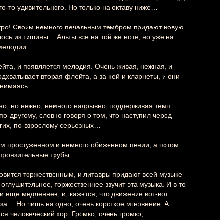
о-то удивительного. Но только на октаву ниже…
стро! Своим немного печальным тембром придают новую
лось из тишины… Альты все на той же ноте, но уже на
 мелодии…
ейта, и появляется мелодия. Очень живая, нежная, и
дхватывает вторая флейта, а за ней и кларнеты, и они
обнимаясь…
но, но нежно, немного надрывно, поддерживая темп
по-другому, словно говоря о том, что наступил черед
огих, по-взрослому серьезных…
ем простуженном и немного обиженном пении, а потом
 пронзительные трубы.
новится торжественным, и литавры придают всей музыке
 оглушительнее, торжественнее звучит эта музыка. И в то
 еще медленнее, и, кажется, что движение вот-вот
уза… Но лишь на одно, очень короткое мгновение. А
ся человеческий хор. Громко, очень громко,