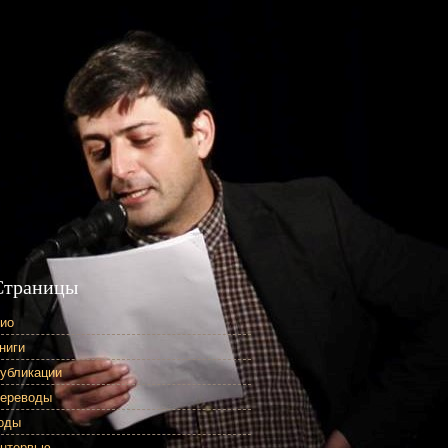
Страницы
ио
ниги
убликации
ереводы
оды
нтервью