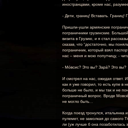
иностранцами, кроме нас, разумее
- Дети, границ! Вставать. Границ!
Пришли-ушли армянские пограничн
пограничники грузинские. Большой
визита в Грузию, и я стал рассказ
сказав, что “достаточно, мы понял
пограничник, который взял паспор
нас – меня и мою попутчицу, - чит
- Мо́всис? Это вы? Зара́? Это вы?
И смотрел на нас, ожидая ответ. 
как я уже говорил, то есть купе в 
больше не было, и мы так и не по
пограничный вопрос. Вроде Мовсе́с
не могло быть…
Когда поезд тронулся, итальянка и
пулемет, не замолкая до самого Т
ли (уж лучше б она позаботилась 