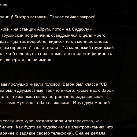
тся:
 Границ! Быстро вставать! Твалет сейчас закрою!
ики - на станции Айрум, потом на Садахлу -
 грузинский пограничник осведомился о цели моего
ывать – да так подробно, видно, что он меня остановил,
и, вы скрипач. У вас гастроли…” А маленький грузинский
та, чтоб шлепнуть в них штамп, долго идентифицировал
ая, коверкая, наши имена:
И мы послушно кивали головой. Вагон был класса “СВ”,
нем были двухместные, так что никого, кроме нас с Зарой
няли, что же имел ввиду пограничник, задавая свой
 – имя мужское, а За́ра – женское. И тут двух мнений
з соседнего купе, затараторила и затарахтела, как
билиси. Как будто ее подключили к электропитанию, что
заранее о зарядке своего телефона). Она не делала