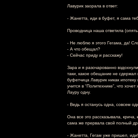
Лавурик заорала в ответ:
- Жанетта, иди в буфет, я сама те
Проводница наша ответила (опять 
- Не люблю я этого Гегама, да! Сл
- А что обещал?
- Сейчас приду и расскажу!
Зара и я разочарованно вздохнули
таки, какое обещание не сдержал 
буфетчица Лавурик никак ипотеку
учится в “Политехнике”, что хочет
Лауру одну.
- Ведь я останусь одна, совсем од
Она все это рассказывала, крича, 
сама же прервала свой полный др
- Жанетта, Гегам уже пришел, иди