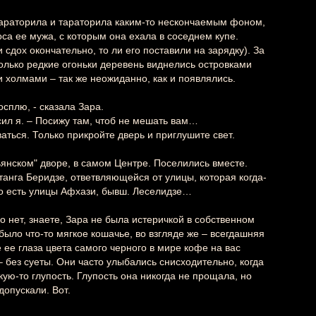
 тараторила и тараторила каким-то нескончаемым фоном,
са ее мужа, с которым она ехала в соседнем купе.
сдох окончательно, то ли его поставили на зарядку). За
олько редкие огоньки деревень виднелись островками
 холмами – так же неожиданно, как и появлялись.
осплю, - сказала Зара.
осил я. – Посижу там, чтоб не мешать вам…
аться. Только прикройте дверь и приглушите свет.
янском" дворе, в самом Центре. Поселились вместе.
танга Беридзе, ответвляющейся от улицы, которая когда-
то есть улицы Афхази, бывш. Леселидзе…
о нет, знаете, Зара не была истеричкой в собственном
было что-то мягкое кошачье, во взгляде же – всегдашняя
 ее глаза цвета самого черного в мире кофе на вас
 без суеты. Они часто улыбались снисходительно, когда
кую-то глупость. Глупость она никогда не прощала, но
допускали. Вот.