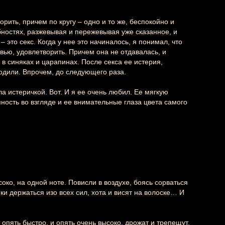
орить, причем по кругу – одно и то же, беспокойно и
бностях, разжевывая и пережевывая уже сказанное, и
– это секс. Когда у нее это начиналось, я понимал, что
вью, удовлетворить. Причем она не отдавалась, и
в синяках и царапинах. После секса ее истерия,
одили. Впрочем, до следующего раза.
ла истеричкой. Вот. И я ее очень любил. Ее мягкую
ость во взгляде и ее внимательные глаза цвета самого
око, на одной ноте. Повисли в воздухе, боясь сорваться
ки держаться изо всех сил, хота и висят на волоске… И
 опять быстро, и опять очень высоко, дрожат и трепещут,