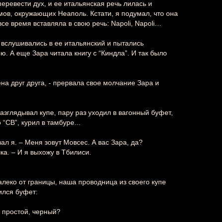
 перевести дух, и ее итальянская речь лилась и
лмов, окружающих Неаполь. Кстати, я подумал, что она
се время вставляла в свою речь: Napoli, Napoli…
 вслушивались в ее итальянский и пытались
 А еще Зара читала книгу с “Киндла”. И так было
ена друг друга, - прервала свое молчание Зара и
разглядывал купе, пару раз уходил в вагонный буфет,
“СВ”, курил в тамбуре...
зал я. – Меня зовут Мовсес. А вас Зара, да?
шка. – И я выхожу в Тбилиси.
алеко от границы, наша проводница из своего купе
ился буфет:
и простой, черный?