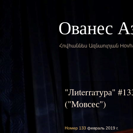
Ованес А
Հովհաննես Ազնաուրյան Hovh
"Лиterraтура" #13
("Мовсес")
Номер 133
февраль 2019 г.