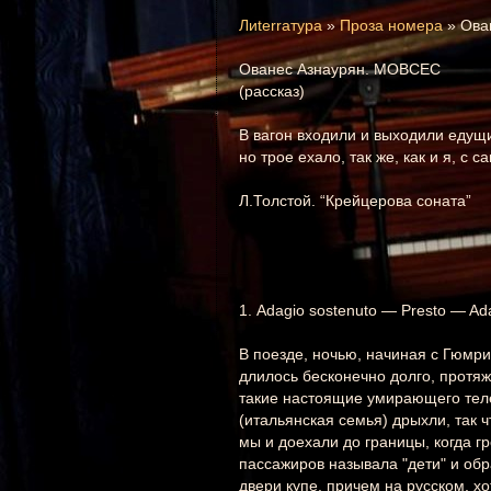
Лиterraтура
»
Проза номера
» Ова
Ованес Азнаурян. МОВСЕС
(рассказ)
В вагон входили и выходили едущи
но трое ехало, так же, как и я, с
Л.Толстой. “Крейцерова соната”
1. Adagio sostenuto — Presto — Ad
В поезде, ночью, начиная с Гюмри
длилось бесконечно долго, протя
такие настоящие умирающего теле
(итальянская семья) дрыхли, так 
мы и доехали до границы, когда г
пассажиров называла "дети" и обр
двери купе, причем на русском, х