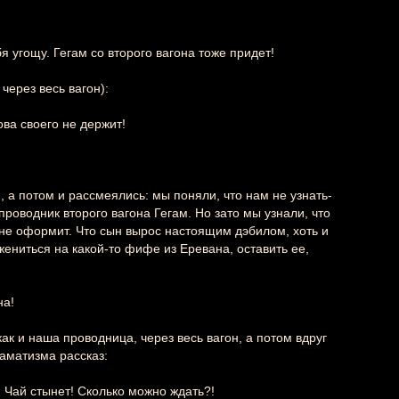
бя угощу. Гегам со второго вагона тоже придет!
через весь вагон):
ова своего не держит!
, а потом и рассмеялись: мы поняли, что нам не узнать-
проводник второго вагона Гегам. Но зато мы узнали, что
 не оформит. Что сын вырос настоящим дэбилом, хоть и
 жениться на какой-то фифе из Еревана, оставить ее,
на!
как и наша проводница, через весь вагон, а потом вдруг
аматизма рассказ:
! Чай стынет! Сколько можно ждать?!