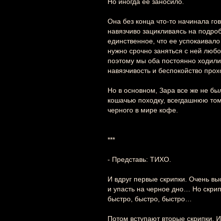
Но иногда ее заносило.
Она без конца что-то начинала гов
навязчиво зацикливаясь на подро
единственное, что ее успокаивало 
нужно срочно заняться с ней любо
поэтому мы оба постоянно ходили 
навязчивость и беспокойство прох
Но в основном, Зара все же не бы
кошачью походку, всегдашнюю томн
черного в мире кофе.
***
- Представь: ТИХО.
И вдруг первые скрипки. Очень выс
и упасть на черное дно… Но скрип
быстро, быстро, быстро…
Потом вступают вторые скрипки. И