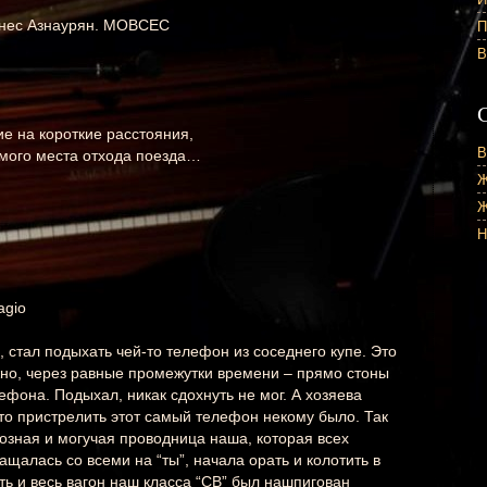
нес Азнаурян. МОВСЕС
П
В
е на короткие расстояния,
В
 самого места отхода поезда…
Ж
Ж
Н
agio
, стал подыхать чей-то телефон из соседнего купе. Это
жно, через равные промежутки времени – прямо стоны
фона. Подыхал, никак сдохнуть не мог. А хозяева
что пристрелить этот самый телефон некому было. Так
розная и могучая проводница наша, которая всех
ащалась со всеми на “ты”, начала орать и колотить в
оть и весь вагон наш класса “СВ” был нашпигован