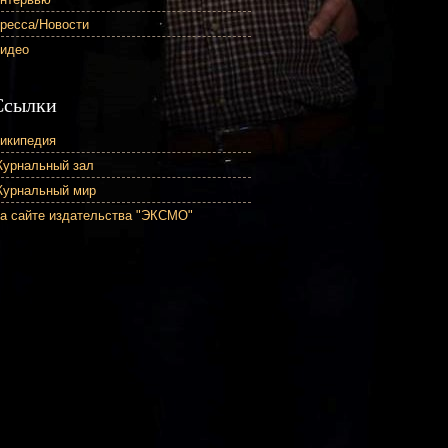
ресса/Новости
идео
Ссылки
икипедия
урнальный зал
урнальный мир
а сайте издательства "ЭКСМО"