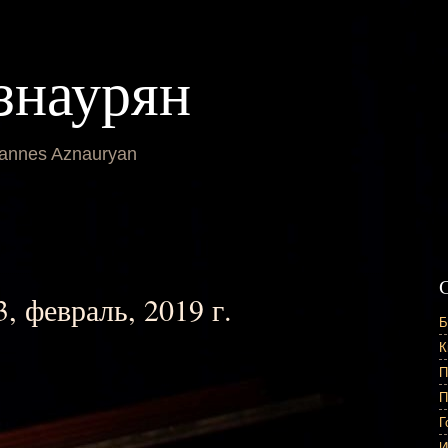
знаурян
annes Aznauryan
3, февраль, 2019 г.
Б
К
П
П
Г
И