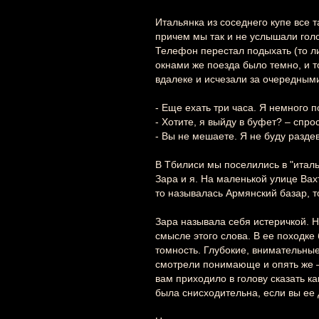
Итальянка из соседнего купе все
причем мы так и не услышали голо
Телефон перестал подыхать (то ли 
окнами же поезда было темно, и т
вдалеке и исчезали за очередными
- Еще ехать три часа. Я немного п
- Хотите, я выйду в буфет? – спр
- Вы не мешаете. Я не буду раздев
В Тбилиси мы поселились в "италь
Зара и я. На маленькой улице Вах
то называлась Армянский базар, 
Зара называла себя истеричкой. Н
смысле этого слова. В ее походке 
томность. Глубокие, внимательные
смотрели понимающе и опять же –
вам приходило в голову сказать ка
была снисходительна, если вы ее 