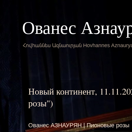
Ованес Азнау
Հովհաննես Ազնաուրյան Hovhannes Aznaury
Новый континент, 11.11.2
розы")
Ованес АЗНАУРЯН | Пионовые розы