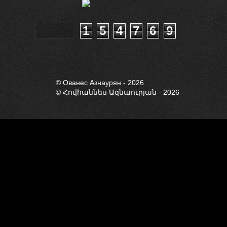
1
5
4
7
6
9
© Ованес Азнауря
© Ованес Азнаурян - 2026
© Հովհաննես Ազնաուրյան - 2026