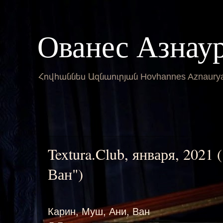
Ованес Азнау
Հովհաննես Ազնաուրյան Hovhannes Aznaury
Textura.Club, января, 2021
Ван")
Карин, Муш, Ани, Ван