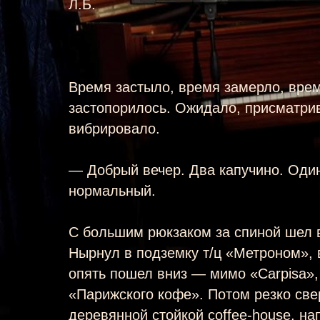
Л.Б.
Время застыло, время замерло, врем
застопорилось. Ожидало, присматри
вибрировало.
— Добрый вечер. Два капучино. Один
нормальный.
С большим рюкзаком за спиной шел в
Нырнул в подземку т/ц «Метроном», 
опять пошел вниз — мимо «Carpisa»,
«Парижского кофе». Потом резко све
деревянной стойкой coffee-house, на