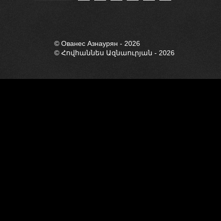
© Ованес Азнауря
© Ованес Азнаурян - 2026
© Հովհաննես Ազնաուրյան - 2026