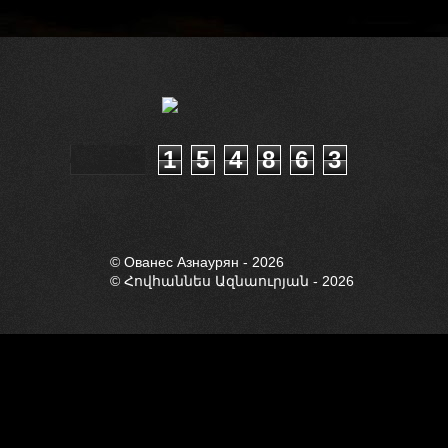
1
5
4
8
6
3
© Ованес Азнауря
© Ованес Азнаурян - 2026
© Հովհաննես Ազնաուրյան - 2026