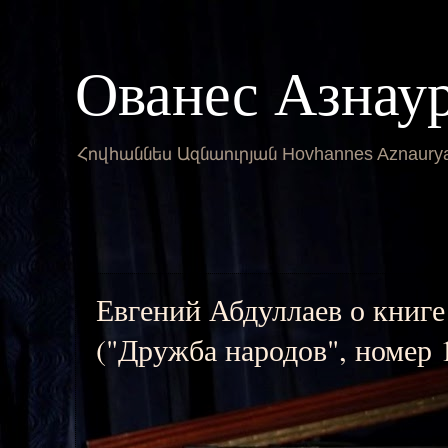
Ованес Азнау
Հովհաննես Ազնաուրյան Hovhannes Aznaury
Евгений Абдуллаев о книге
("Дружба народов", номер 1